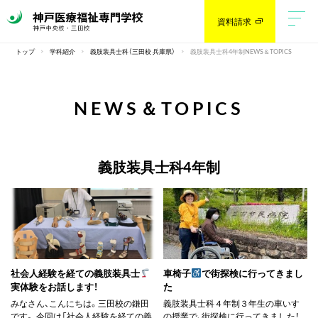
資料請求
トップ
学科紹介
義肢装具士科（三田校 兵庫県）
義肢装具士科4年制NEWS＆TOPICS
NEWS＆TOPICS
義肢装具士科4年制
社会人経験を経ての義肢装具士
車椅子
で街探検に行ってきまし
実体験をお話します！
た
みなさん、こんにちは。三田校の鎌田
義肢装具士科４年制３年生の車いす
です。 今回は「社会人経験を経ての義
の授業で、街探検に行ってきました！