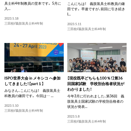
具士科4年制教員の堂本です。 5月に
こんにちは！ 義肢装具士科教員の鎌
入...
田です。 早速ですが、前回に引き続き
I...
2023.5.18
三田校
/
義肢装具士科4年制
2023.5.11
三田校
/
義肢装具士科4年制
ISPO世界大会 in メキシコ へ参加
【現役既卒どちらも100％！】第36
してきました！【part１】
回国家試験 学校別合格者状況が
わかりました！
みなさん、こんにちは！ 義肢装具士
科教員の鎌田です。 今回は… ...
今年3月に行われました、第36回 義
肢装具士国家試験の学校別合格者の
2023.5.10
状況が発表...
三田校
/
義肢装具士科4年制
2023.5.8
三田校
/
義肢装具士科4年制