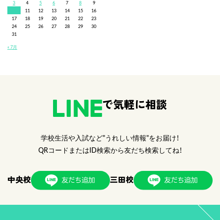
3
4
5
6
7
8
9
10
11
12
13
14
15
16
17
18
19
20
21
22
23
24
25
26
27
28
29
30
31
« 7月
で気軽に相談
学校生活や入試など"うれしい情報"をお届け！
QRコードまたはID検索から友だち検索してね！
中央校
三田校