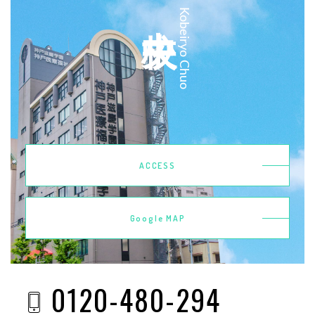
中央校
Kobeiryo Chuo
ACCESS
Google MAP
0120-480-294