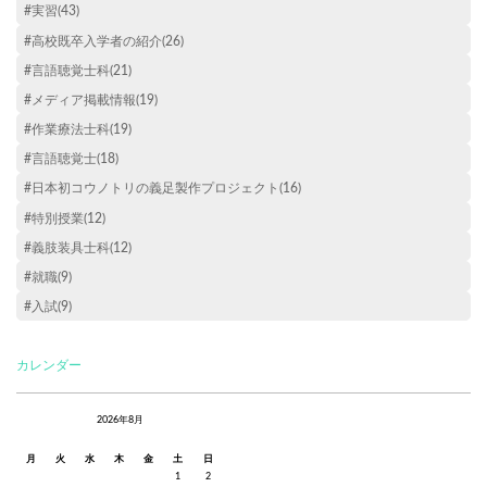
#実習(43)
#高校既卒入学者の紹介(26)
#言語聴覚士科(21)
#メディア掲載情報(19)
#作業療法士科(19)
#言語聴覚士(18)
#日本初コウノトリの義足製作プロジェクト(16)
#特別授業(12)
#義肢装具士科(12)
#就職(9)
#入試(9)
カレンダー
2026年8月
月
火
水
木
金
土
日
1
2