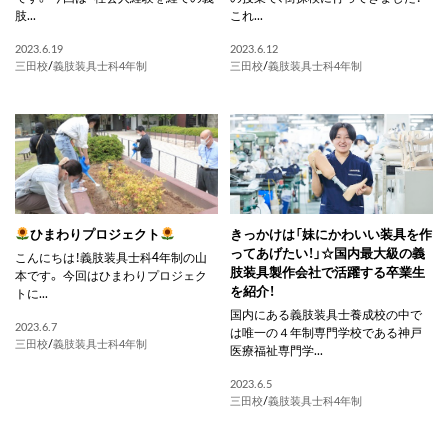
肢...
これ...
2023.6.19
2023.6.12
三田校
/
義肢装具士科4年制
三田校
/
義肢装具士科4年制
ひまわりプロジェクト
きっかけは「妹にかわいい装具を作
ってあげたい！」☆国内最大級の義
こんにちは！義肢装具士科4年制の山
肢装具製作会社で活躍する卒業生
本です。 今回はひまわりプロジェク
を紹介！
トに...
国内にある義肢装具士養成校の中で
2023.6.7
は唯一の４年制専門学校である神戸
三田校
/
義肢装具士科4年制
医療福祉専門学...
2023.6.5
三田校
/
義肢装具士科4年制