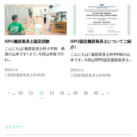
ISPO義肢装具士認定試験
ISPO認定義肢装具士についてご紹
介！
こんにちは！義肢装具士科４年制 教
員の山本です！ さて、今回は本校で行
こんにちは！ 義肢装具士科4年制の山
わ...
本です。今回はISPO認定義肢装具士...
2023.5.4
2023.5.3
三田校
/
義肢装具士科4年制
三田校
/
義肢装具士科4年制
...
10
11
12
13
14
...
20
30
40
...
<
>
カテゴリー