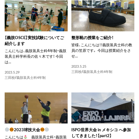
【義肢OSCE】実技試験についてご
整形靴の授業をご紹介！
紹介します
皆様、こんにちは！！義肢装具士科の教
員の笠原です。 今回は授業紹介をさ
こんにちは、義肢装具士科4年制・義肢
せ...
装具士科学科長の佐々木です！ 今回
は...
2023.5.25
三田校
/
義肢装具士科4年制
2023.5.29
三田校
/
義肢装具士科4年制
2023球技大会
ISPO世界大会 in メキシコ へ参加
してきました！【part2】
こんにちは
義肢装具士科・義肢装