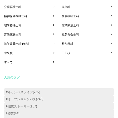
介護福祉士科
鍼灸科
精神保健福祉士科
社会福祉士科
理学療法士科
作業療法士科
言語聴覚士科
救急救命士科
義肢装具士科4年制
整形靴科
中央校
三田校
すべて
人気のタグ
#キャンパスライフ(269)
#オープンキャンパス(243)
#職業ストーリー(157)
#授業(44)